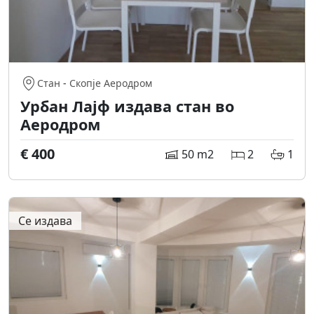
Стан
-
Скопје Аеродром
Урбан Лајф издава стан во
Аеродром
€ 400
50 m2
2
1
Се издава