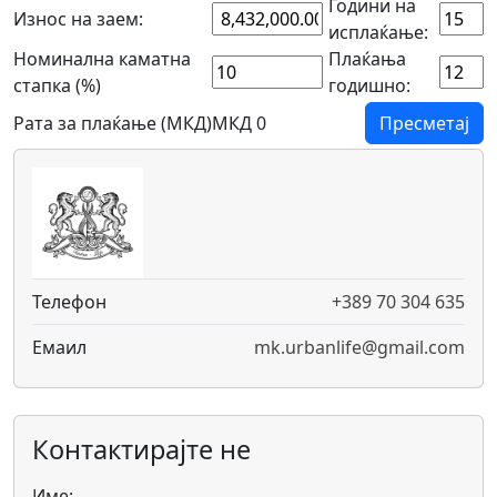
Години на
Износ на заем:
исплаќање:
Номинална каматна
Плаќања
стапка (%)
годишно:
Рата за плаќање (МКД)
МКД 0
Пресметај
Телефон
+389 70 304 635
Емаил
mk.urbanlife@gmail.com
Контактирајте не
Име: