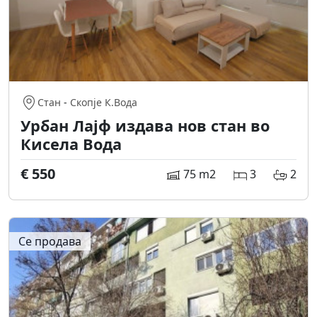
Стан
-
Скопје К.Вода
Урбан Лајф издава нов стан во
Кисела Вода
€ 550
75 m2
3
2
Се продава