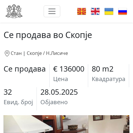
Се продава во Скопје
Стан
|
Скопје / Н.Лисиче
Се продава
€ 136000
80 m2
Цена
Квадратура
32
28.05.2025
Евид. број
Објавено