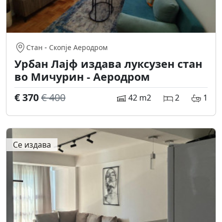
Стан
-
Скопје Аеродром
Урбан Лајф издава луксузен стан
во Мичурин - Аеродром
€ 370
€ 400
42 m2
2
1
Се издава