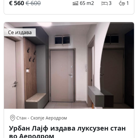
€ 560
€ 600
65 m2
3
1
Се издава
Стан
-
Скопје Аеродром
Урбан Лајф издава луксузен стан
во Аеродром