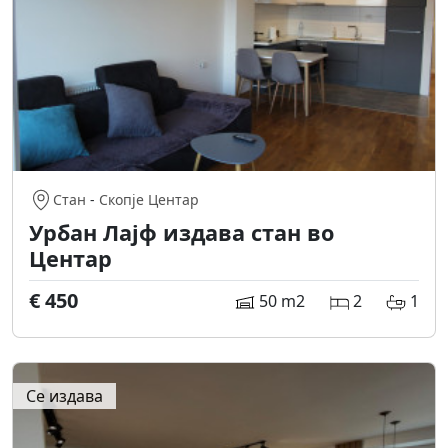
Стан
-
Скопје Центар
Урбан Лајф издава стан во
Центар
€ 450
50 m2
2
1
Се издава