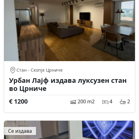
Стан
-
Скопје Црниче
Урбан Лајф издава луксузен стан
во Црниче
€ 1200
200 m2
4
2
Се издава