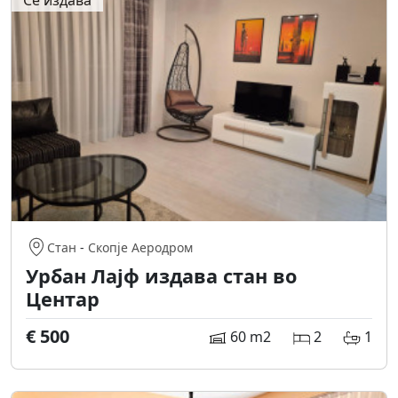
Се издава
Стан
-
Скопје Аеродром
Урбан Лајф издава стан во
Центар
€ 500
60 m2
2
1