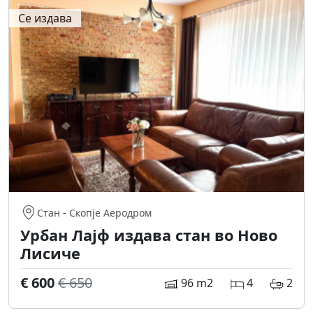
Се издава
Стан
-
Скопје Аеродром
Урбан Лајф издава стан во Ново
Лисиче
€ 600
€ 650
96 m2
4
2