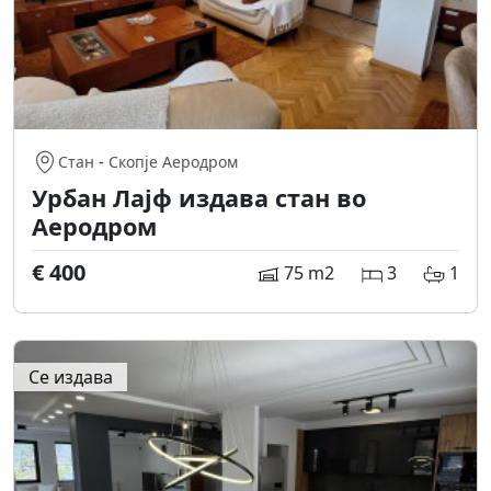
Стан
-
Скопје Аеродром
Урбан Лајф издава стан во
Аеродром
€ 400
75 m2
3
1
Се издава