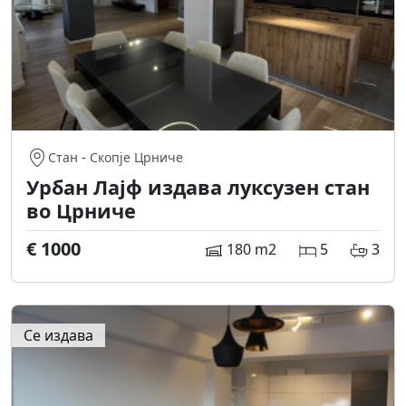
Стан
-
Скопје Црниче
Урбан Лајф издава луксузен стан
во Црниче
€ 1000
180 m2
5
3
Се издава