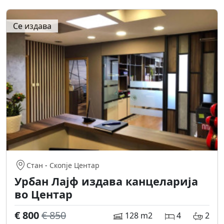
Се издава
Стан
-
Скопје Центар
Урбан Лајф издава канцеларија
во Центар
€ 800
€ 850
128 m2
4
2