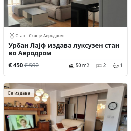
Стан
-
Скопје Аеродром
Урбан Лајф издава луксузен стан
во Аеродром
€ 450
€ 500
50 m2
2
1
Се издава