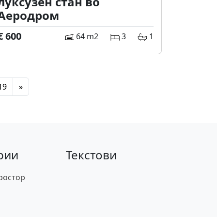
луксузен стан во
Аеродром
€ 600
64 m2
3
1
19
»
рии
Текстови
ростор