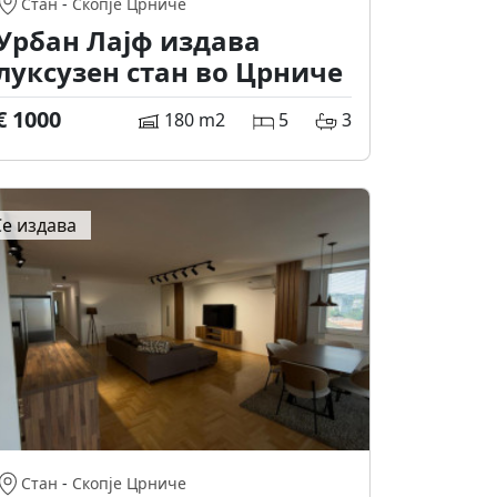
Стан
-
Скопје Црниче
Урбан Лајф издава
луксузен стан во Црниче
€ 1000
180 m2
5
3
Се издава
Стан
-
Скопје Црниче