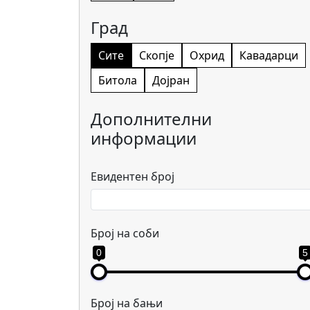
Град
Сите
Скопје
Охрид
Кавадарци
Битола
Дојран
Дополнителни
информации
Евидентен број
Број на соби
0
5
Број на бањи