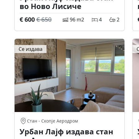
во Ново Лисиче
€ 600
€ 650
96 m2
4
2
Се издава
Стан
-
Скопје Аеродром
Урбан Лајф издава стан