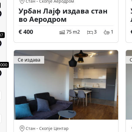
Стан
-
Скопје Аеродром
Урбан Лајф издава стан
во Аеродром
€ 400
75 m2
3
1
37
Се издава
.000
Стан
-
Скопје Центар