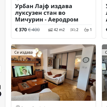
Урбан Лајф издава
луксузен стан во
Мичурин - Аеродром
€ 370
€ 400
42 m2
2
1
Се издава