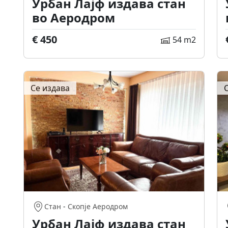
Урбан Лајф издава стан
во Аеродром
€ 450
54 m2
Се издава
Стан
-
Скопје Аеродром
Урбан Лајф издава стан