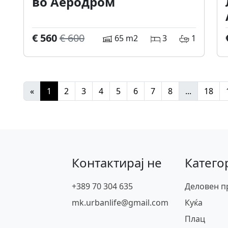
во Аеродром
€ 560
€ 600
65 m2
3
1
«
1
2
3
4
5
6
7
8
...
18
Контактирај не
Катего
+389 70 304 635
Деловен п
mk.urbanlife@gmail.com
Куќа
Плац