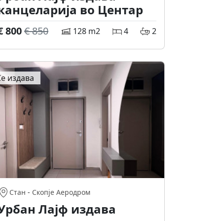
канцеларија во Центар
€ 800
€ 850
128 m2
4
2
Се издава
Стан
-
Скопје Аеродром
Урбан Лајф издава