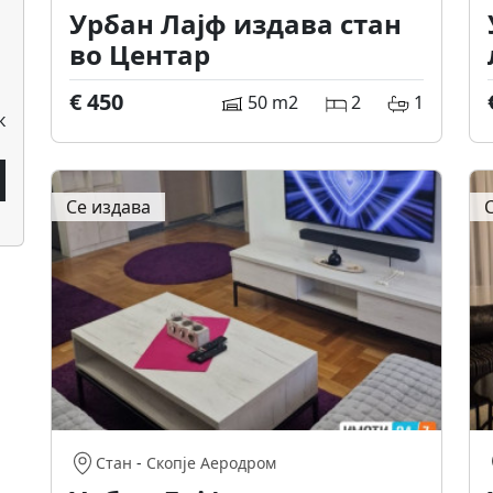
Урбан Лајф издава стан
во Центар
€ 450
50 m2
2
1
к
Се издава
Стан
-
Скопје Аеродром