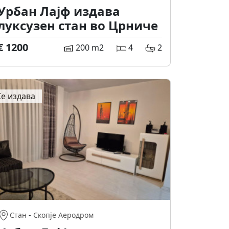
Урбан Лајф издава
луксузен стан во Црниче
€ 1200
200 m2
4
2
Се издава
Стан
-
Скопје Аеродром