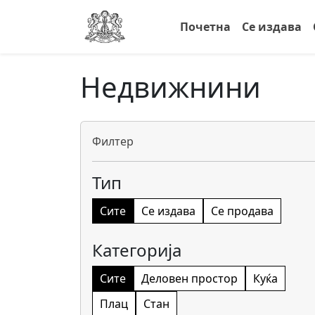
Почетна
Се издава
Недвижнини
Филтер
Тип
Сите
Се издава
Се продава
Категорија
Сите
Деловен простор
Куќа
Плац
Стан