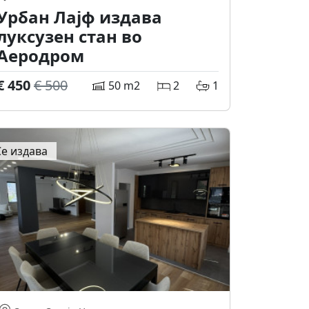
Урбан Лајф издава
луксузен стан во
Аеродром
€ 450
€ 500
50 m2
2
1
Се издава