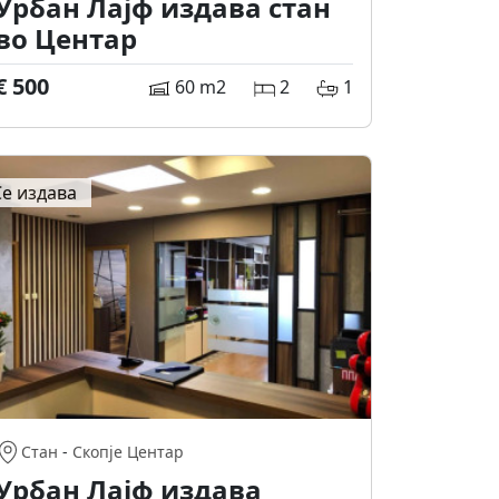
Урбан Лајф издава стан
во Центар
€ 500
60 m2
2
1
Се издава
Стан
-
Скопје Центар
Урбан Лајф издава