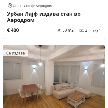
Стан
-
Скопје Аеродром
Урбан Лајф издава стан во
Аеродром
€ 400
50 m2
2
1
Се издава