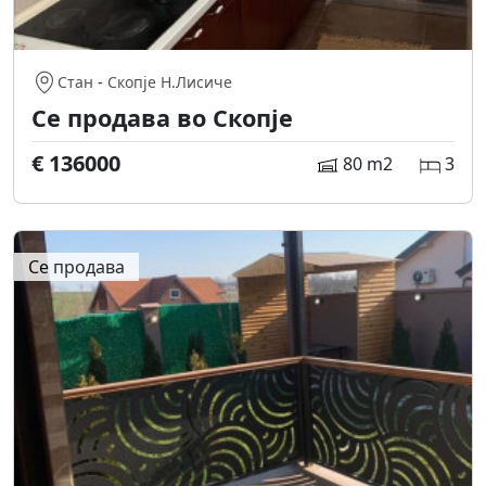
Стан
-
Скопје Н.Лисиче
Се продава во Скопје
€ 136000
80 m2
3
Се продава