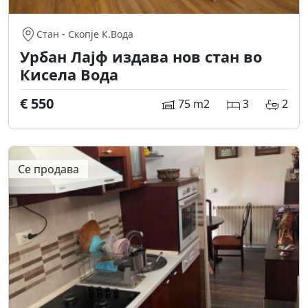
Стан
-
Скопје К.Вода
Урбан Лајф издава нов стан во
Кисела Вода
€ 550
75 m2
3
2
Се продава