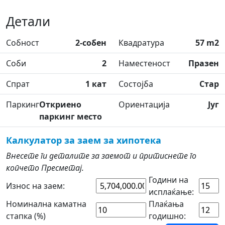
Детали
Собност
2-собен
Квадратура
57 m2
Соби
2
Наместеност
Празен
Спрат
1 кат
Состојба
Стар
Паркинг
Откриено
Ориентација
Југ
паркинг место
Калкулатор за заем за хипотека
Внесете ги деталите за заемот и притиснете го
копчето Пресметај.
Години на
Износ на заем:
исплаќање:
Номинална каматна
Плаќања
стапка (%)
годишно: