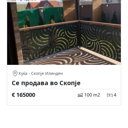
Куќа
-
Скопје Илинден
Се продава во Скопје
€ 165000
100 m2
4