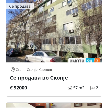
Се продава
Стан
-
Скопје Карпош 1
Се продава во Скопје
€ 92000
57 m2
2