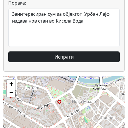
Порака:
Испрати
+
−