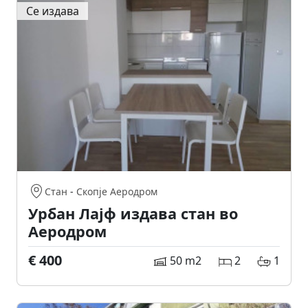
Се издава
Стан
-
Скопје Аеродром
Урбан Лајф издава стан во
Аеродром
€ 400
50 m2
2
1