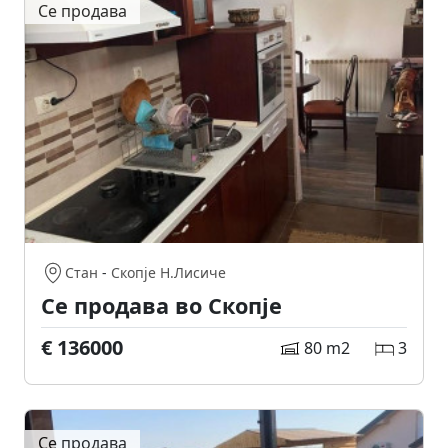
Се продава
Стан
-
Скопје Н.Лисиче
Се продава во Скопје
€ 136000
80 m2
3
Се продава