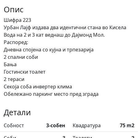
Опис
Шифра 223
Урбан Лајф издава два идентични стана во Кисела
Вода на 2 и 3 кат веднаш до Дајмонд Мол.
Распоред:
Дневна спојена со кујна и трпезарија
2 спални соби
Бања
Гостински тоалет
2 тераси
Секоја соба инвертер клима
Обележано паркинг место пред зграда
Детали
Собност
3-собен
Квадратура
75 m2