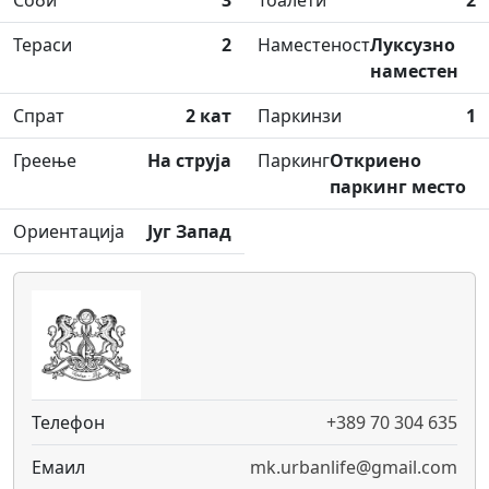
Соби
3
Тоалети
2
Тераси
2
Наместеност
Луксузно
наместен
Спрат
2 кат
Паркинзи
1
Греење
На струја
Паркинг
Откриено
паркинг место
Ориентација
Југ Запад
Телефон
+389 70 304 635
Емаил
mk.urbanlife@gmail.com