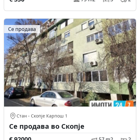
Се продава
Стан
-
Скопје Карпош 1
Се продава во Скопје
€ 92000
57 m2
2