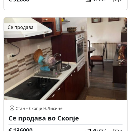
Се продава
Стан
-
Скопје Н.Лисиче
Се продава во Скопје
€ 136000
80 m2
3