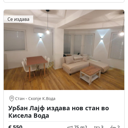
Се издава
Стан
-
Скопје К.Вода
Урбан Лајф издава нов стан во
Кисела Вода
€ 550
75 m2
3
2