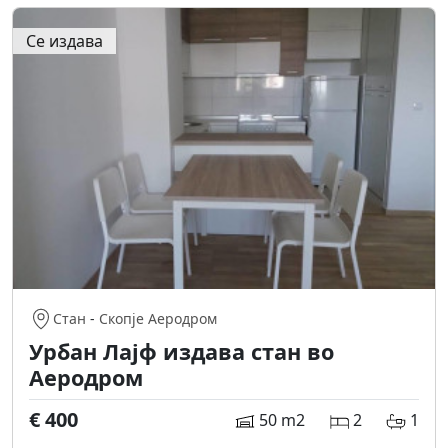
Се издава
Стан
-
Скопје Аеродром
Урбан Лајф издава стан во
Аеродром
€ 400
50 m2
2
1