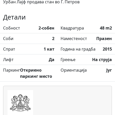
Урбан Лајф продава стан во Ѓ. Петров
Детали
Собност
2-собен
Квадратура
48 m2
Соби
2
Наместеност
Празен
Спрат
1 кат
Година на градба
2015
Лифт
Да
Греење
На струја
Паркинг
Откриено
Ориентација
Југ
паркинг место