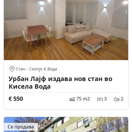
Стан
-
Скопје К.Вода
Урбан Лајф издава нов стан во
Кисела Вода
€ 550
75 m2
3
2
Се продава