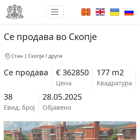
Се продава во Скопје
Стан
|
Скопје / други
Се продава
€ 362850
177 m2
Цена
Квадратура
38
28.05.2025
Евид. број
Објавено