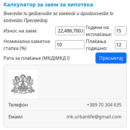
Калкулатор за заем за хипотека
Внесете ги деталите за заемот и притиснете го
копчето Пресметај.
Години на
Износ на заем:
исплаќање:
Номинална каматна
Плаќања
стапка (%)
годишно:
Рата за плаќање (МКД)
МКД 0
Пресметај
Телефон
+389 70 304 635
Емаил
mk.urbanlife@gmail.com