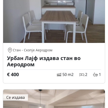
Стан
-
Скопје Аеродром
Урбан Лајф издава стан во
Аеродром
€ 400
50 m2
2
1
Се издава