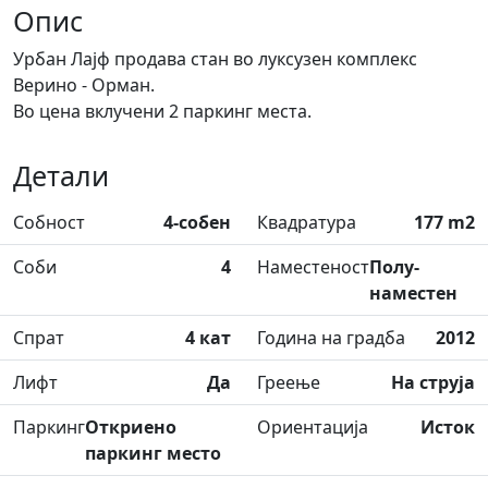
Опис
Урбан Лајф продава стан во луксузен комплекс
Верино - Орман.
Во цена вклучени 2 паркинг места.
Детали
Собност
4-собен
Квадратура
177 m2
Соби
4
Наместеност
Полу-
наместен
Спрат
4 кат
Година на градба
2012
Лифт
Да
Греење
На струја
Паркинг
Откриено
Ориентација
Исток
паркинг место