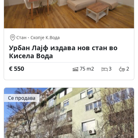
Стан
-
Скопје К.Вода
Урбан Лајф издава нов стан во
Кисела Вода
€ 550
75 m2
3
2
Се продава