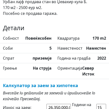
Урбан лајф продава стан во Џевахир кула Б.
170 м2 - 2500 еур м2.
Посебно се продава гаража.
Детали
Собност
Повеќесобен
Квадратура
170 m2
Соби
5
Наместеност
Наместен
Спрат
приземје
Година на градба
2022
Греење
На струја
Ориентација
Север
Исток
Калкулатор за заем за хипотека
Внесете ги деталите за заемот и притиснете го
копчето Пресметај.
Години на
Износ на заем: