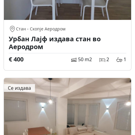
Стан
-
Скопје Аеродром
Урбан Лајф издава стан во
Аеродром
€ 400
50 m2
2
1
Се издава