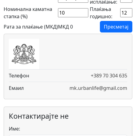
исплаќање:
Номинална каматна
Плаќања
стапка (%)
годишно:
Рата за плаќање (МКД)
МКД 0
Пресметај
Телефон
+389 70 304 635
Емаил
mk.urbanlife@gmail.com
Контактирајте не
Име: