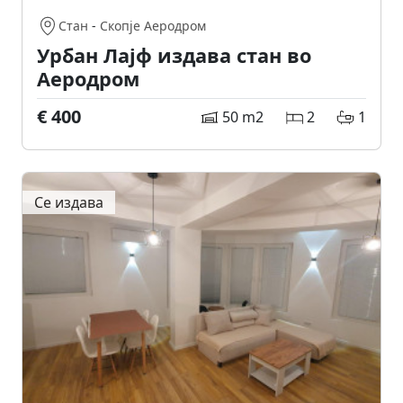
Стан
-
Скопје Аеродром
Урбан Лајф издава стан во
Аеродром
€ 400
50 m2
2
1
Се издава