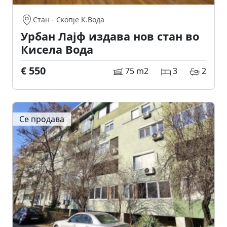
Стан
-
Скопје К.Вода
Урбан Лајф издава нов стан во
Кисела Вода
€ 550
75 m2
3
2
Се продава