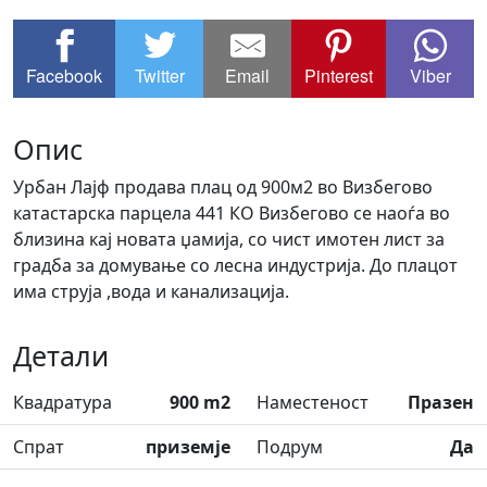
Facebook
Twitter
Email
Pinterest
Viber
Опис
Урбан Лајф продава плац од 900м2 во Визбегово
катастарска парцела 441 КО Визбегово се наоѓа во
близина кај новата џамија, со чист имотен лист за
градба за домување со лесна индустрија. До плацот
има струја ,вода и канализација.
Детали
Квадратура
900 m2
Наместеност
Празен
Спрат
приземје
Подрум
Да