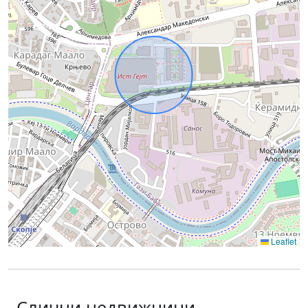
Leaflet
Слични недвижнини