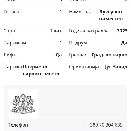
Тераси
1
Наместеност
Луксузно
наместен
Спрат
1 кат
Година на градба
2023
Паркинзи
1
Подрум
Да
Лифт
Да
Греење
Градско парно
Паркинг
Покриено
Ориентација
Југ Запад
паркинг место
Телефон
+389 70 304 635