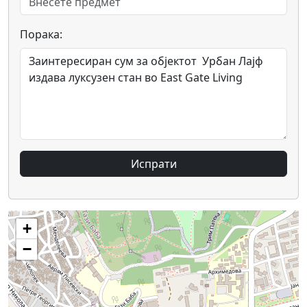
Порака:
Испрати
+
−