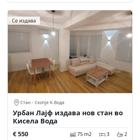
Се издава
Стан
-
Скопје К.Вода
Урбан Лајф издава нов стан во
Кисела Вода
€ 550
75 m2
3
2