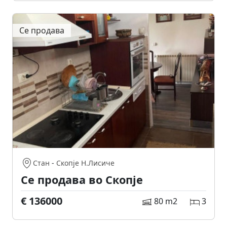
Се продава
Стан
-
Скопје Н.Лисиче
Се продава во Скопје
€ 136000
80 m2
3