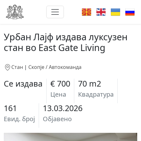
Урбан Лајф издава луксузен
стан во East Gate Living
Стан
|
Скопје / Автокоманда
Се издава
€ 700
70 m2
Цена
Квадратура
161
13.03.2026
Евид. број
Објавено