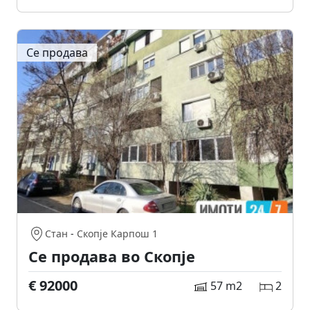
Се продава
Стан
-
Скопје Карпош 1
Се продава во Скопје
€ 92000
57 m2
2