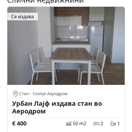
Се издава
Стан
-
Скопје Аеродром
Урбан Лајф издава стан во
Аеродром
€ 400
50 m2
2
1