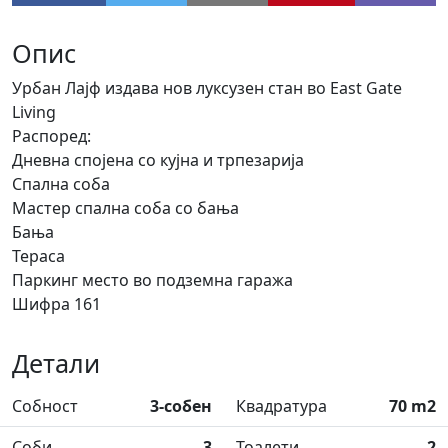
Опис
Урбан Лајф издава нов луксузен стан во East Gate
Living
Распоред:
Дневна спојена со кујна и трпезарија
Спална соба
Мастер спална соба со бања
Бања
Тераса
Паркинг место во подземна гаража
Шифра 161
Детали
Собност
3-собен
Квадратура
70 m2
Соби
3
Тоалети
2