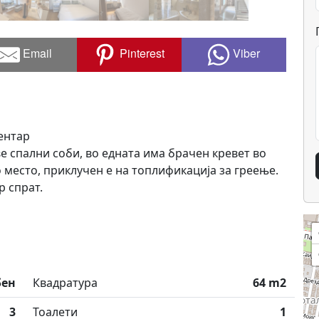
Email
Pinterest
Viber
Центар
е спални соби, во едната има брачен кревет во
 место, приклучен е на топлификација за греење.
р спрат.
бен
Квадратура
64 m2
3
Тоалети
1