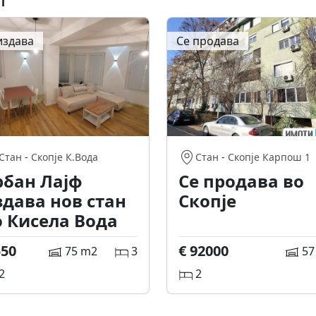
издава
Се продава
Стан
-
Скопје К.Вода
Стан
-
Скопје Карпош 1
рбан Лајф
Се продава во
здава нов стан
Скопје
о Кисела Вода
550
€ 92000
75 m2
3
57
2
2