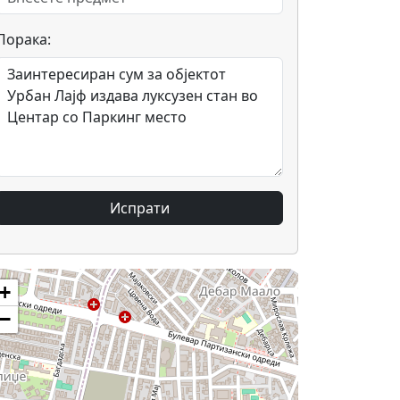
Порака:
Испрати
+
−