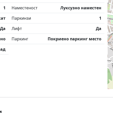
1
Наместеност
Луксузно наместен
кат
Паркинзи
1
Да
Лифт
Да
рно
Паркинг
Покриено паркинг место
пад
и