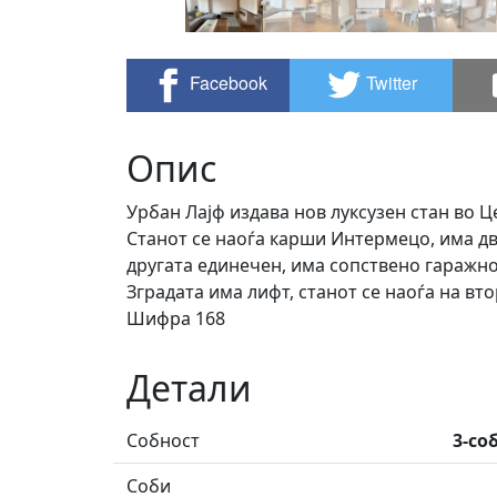
Facebook
Twitter
Опис
Урбан Лајф издава нов луксузен стан во 
Станот се наоѓа карши Интермецо, има дв
другата единечен, има сопствено гаражно
Зградата има лифт, станот се наоѓа на вто
Шифра 168
Детали
Собност
3-со
Соби