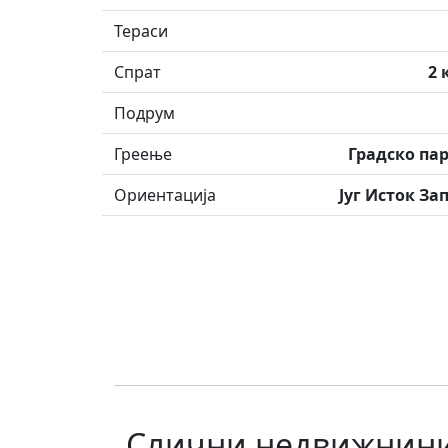
Тераси
Спрат
2 
Подрум
Греење
Градско па
Ориентација
Југ Исток За
Слични недвижнин