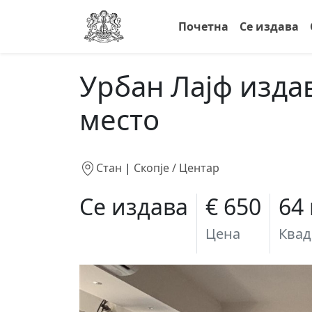
Почетна
Се издава
Урбан Лајф издав
место
Стан
|
Скопје / Центар
Се издава
€ 650
64
Цена
Квад