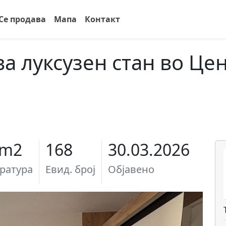
Се продава
Мапа
Контакт
а луксузен стан во Це
 m2
168
30.03.2026
ратура
Евид. број
Објавено