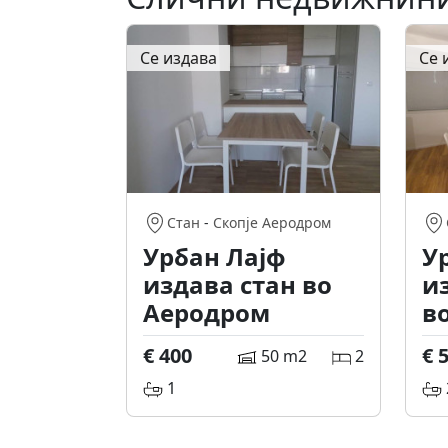
Се издава
Се 
Стан
-
Скопје Аеродром
Урбан Лајф
У
издава стан во
и
Аеродром
в
€ 400
€ 
50 m2
2
1