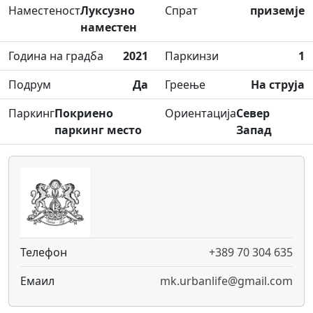
Наместеност
Луксузно
Спрат
приземје
наместен
Година на градба
2021
Паркинзи
1
Подрум
Да
Греење
На струја
Паркинг
Покриено
Ориентација
Север
паркинг место
Запад
Телефон
+389 70 304 635
Емаил
mk.urbanlife@gmail.com