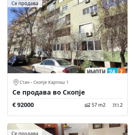
Се продава
Стан
-
Скопје Карпош 1
Се продава во Скопје
€ 92000
57 m2
2
Се продава