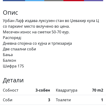
Опис
Урбан Лајф издава луксузен стан во Џевахир кула Ц
со паркинг место вклучено во цена.
Месечен износ на сметки 50-70 еур.
Распоред:
Дневна спојена со кујна и трпезарија
Две спаални соби
Бања
Балкон
Шифра 175
Детали
Собност
3-собен
Квадратура
70 m2
Соби
3
Тоалети
1