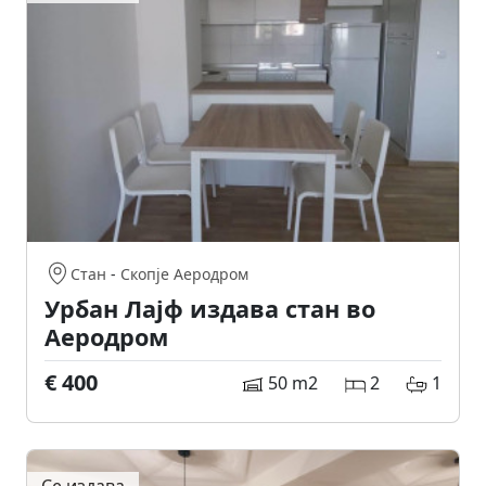
Стан
-
Скопје Аеродром
Урбан Лајф издава стан во
Аеродром
€ 400
50 m2
2
1