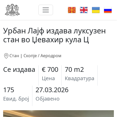
Урбан Лајф издава луксузен
стан во Џевахир кула Ц
Стан
|
Скопје / Аеродром
Се издава
€ 700
70 m2
Цена
Квадратура
175
27.03.2026
Евид. број
Објавено