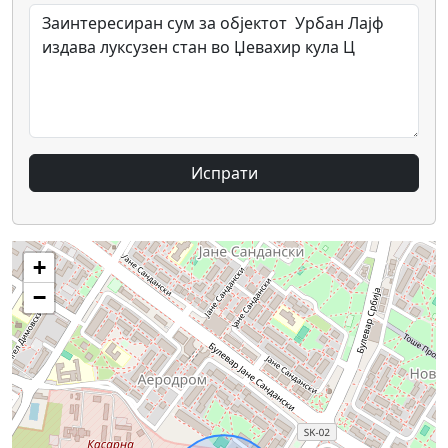
Испрати
+
−