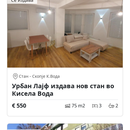
Се издава
Стан
-
Скопје К.Вода
Урбан Лајф издава нов стан во
Кисела Вода
€ 550
75 m2
3
2