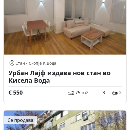
Стан
-
Скопје К.Вода
Урбан Лајф издава нов стан во
Кисела Вода
€ 550
75 m2
3
2
Се продава