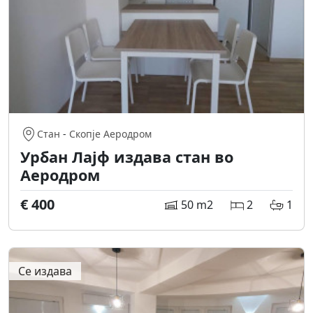
Стан
-
Скопје Аеродром
Урбан Лајф издава стан во
Аеродром
€ 400
50 m2
2
1
Се издава