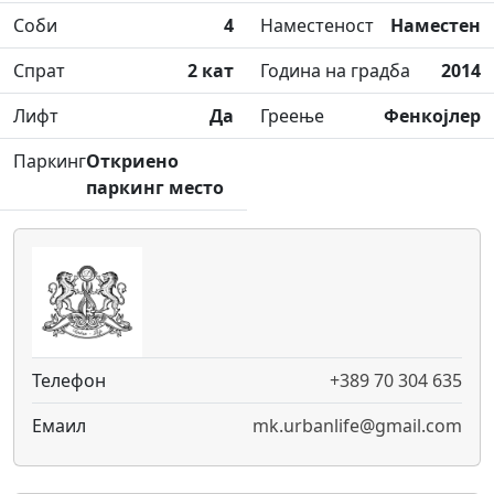
Соби
4
Наместеност
Наместен
Спрат
2 кат
Година на градба
2014
Лифт
Да
Греење
Фенкојлер
Паркинг
Откриено
паркинг место
Телефон
+389 70 304 635
Емаил
mk.urbanlife@gmail.com