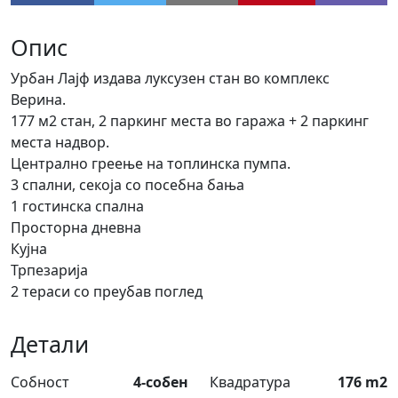
Опис
Урбан Лајф издава луксузен стан во комплекс
Верина.
177 м2 стан, 2 паркинг места во гаража + 2 паркинг
места надвор.
Централно греење на топлинска пумпа.
3 спални, секоја со посебна бања
1 гостинска спална
Просторна дневна
Кујна
Трпезарија
2 тераси со преубав поглед
Детали
Собност
4-собен
Квадратура
176 m2