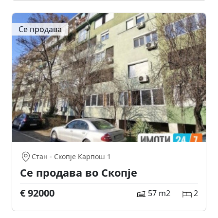
Се продава
Стан
-
Скопје Карпош 1
Се продава во Скопје
€ 92000
57 m2
2