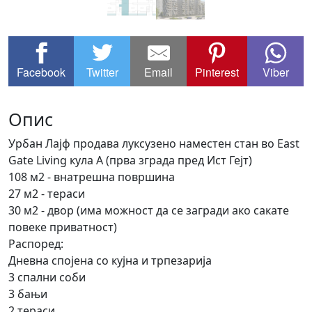
Facebook
Twitter
Email
Pinterest
Viber
Опис
Урбан Лајф продава луксузено наместен стан во East
Gate Living кула А (прва зграда пред Ист Гејт)
108 м2 - внатрешна површина
27 м2 - тераси
30 м2 - двор (има можност да се загради ако сакате
повеке приватност)
Распоред:
Дневна спојена со кујна и трпезарија
3 спални соби
3 бањи
2 тераси