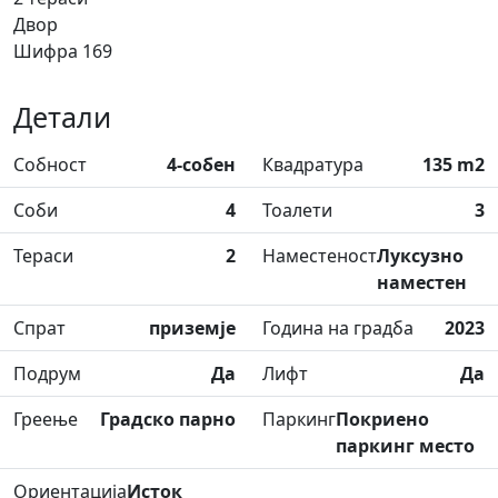
Двор
Шифра 169
Детали
Собност
4-собен
Квадратура
135 m2
Соби
4
Тоалети
3
Тераси
2
Наместеност
Луксузно
наместен
Спрат
приземје
Година на градба
2023
Подрум
Да
Лифт
Да
Греење
Градско парно
Паркинг
Покриено
паркинг место
Ориентација
Исток