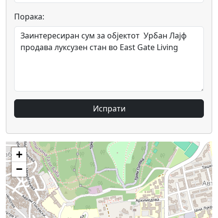
Порака:
Испрати
+
−