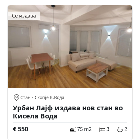
Се издава
Стан
-
Скопје К.Вода
Урбан Лајф издава нов стан во
Кисела Вода
€ 550
75 m2
3
2