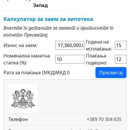
Запад
Калкулатор за заем за хипотека
Внесете ги деталите за заемот и притиснете го
копчето Пресметај.
Години на
Износ на заем:
исплаќање:
Номинална каматна
Плаќања
стапка (%)
годишно:
Рата за плаќање (МКД)
МКД 0
Пресметај
Телефон
+389 70 304 635