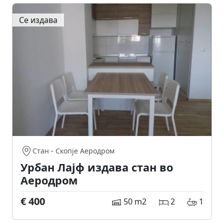
Се издава
Стан
-
Скопје Аеродром
Урбан Лајф издава стан во
Аеродром
€ 400
50 m2
2
1