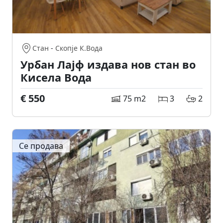
Стан
-
Скопје К.Вода
Урбан Лајф издава нов стан во
Кисела Вода
€ 550
75 m2
3
2
Се продава