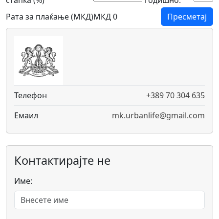
стапка (%)
годишно:
Рата за плаќање (МКД)
МКД 0
Пресметај
Телефон
+389 70 304 635
Емаил
mk.urbanlife@gmail.com
Контактирајте не
Име: