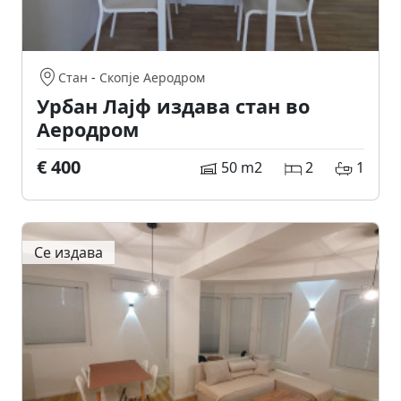
Стан
-
Скопје Аеродром
Урбан Лајф издава стан во
Аеродром
€ 400
50 m2
2
1
Се издава