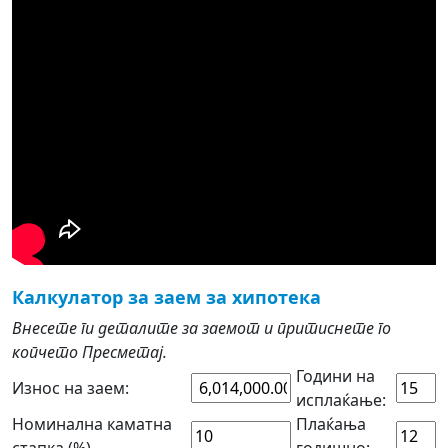
Калкулатор за заем за хипотека
Внесете ги деталите за заемот и притиснете го
копчето Пресметај.
Години на
Износ на заем:
исплаќање:
Номинална каматна
Плаќања