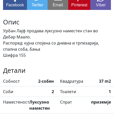
Facebook
Twitter
Email
Pinterest
Viber
Опис
Урбан Лајф продава луксузно наместен стан во
Дебар Маало.
Распоред: кујна спојена со дневна и трпезарија,
спална соба, бања
Шифра 155
Детали
Собност
2-собен
Квадратура
37 m2
Соби
2
Тоалети
1
Наместеност
Луксузно
Спрат
приземје
наместен