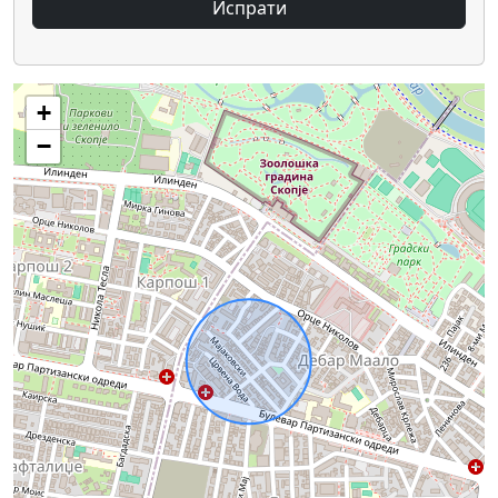
Испрати
+
−