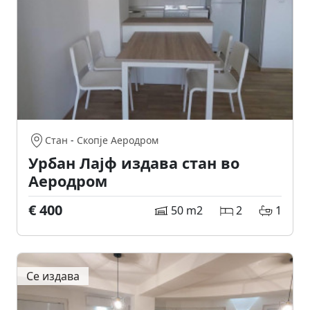
Стан
-
Скопје Аеродром
Урбан Лајф издава стан во
Аеродром
€ 400
50 m2
2
1
Се издава