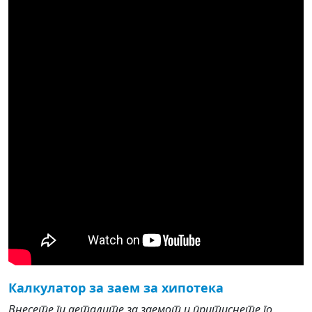
Калкулатор за заем за хипотека
Внесете ги деталите за заемот и притиснете го