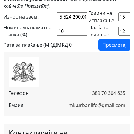
копчето Пресметај.
Години на
Износ на заем:
исплаќање:
Номинална каматна
Плаќања
стапка (%)
годишно:
Рата за плаќање (МКД)
МКД 0
Пресметај
Телефон
+389 70 304 635
Емаил
mk.urbanlife@gmail.com
Контактирајте не