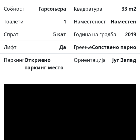
Собност
Гарсоњера
Квадратура
33 m2
Тоалети
1
Наместеност
Наместен
Спрат
5 кат
Година на градба
2019
Лифт
Да
Греење
Сопствено парно
Паркинг
Откриено
Ориентација
Југ Запад
паркинг место