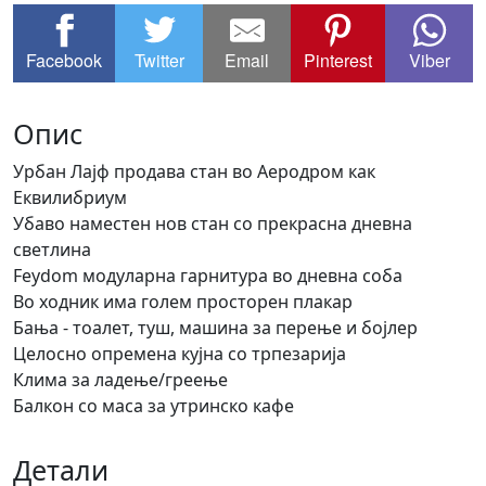
Facebook
Twitter
Email
Pinterest
Viber
Опис
Урбан Лајф продава стан во Аеродром как
Еквилибриум
Убаво наместен нов стан со прекрасна дневна
светлина
Feydom модуларна гарнитура во дневна соба
Во ходник има голем просторен плакар
Бања - тоалет, туш, машина за перење и бојлер
Целосно опремена кујна со трпезарија
Клима за ладење/греење
Балкон со маса за утринско кафе
Детали