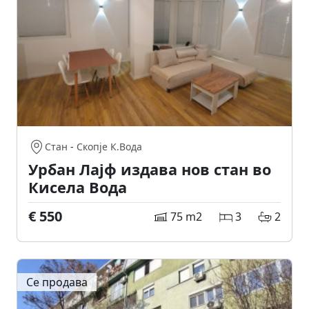
Стан
-
Скопје К.Вода
Урбан Лајф издава нов стан во
Кисела Вода
€ 550
75 m2
3
2
Се продава