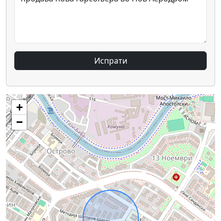
Испрати
+
−