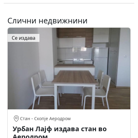
Слични недвижнини
Се издава
Стан
-
Скопје Аеродром
Урбан Лајф издава стан во
Аеродром