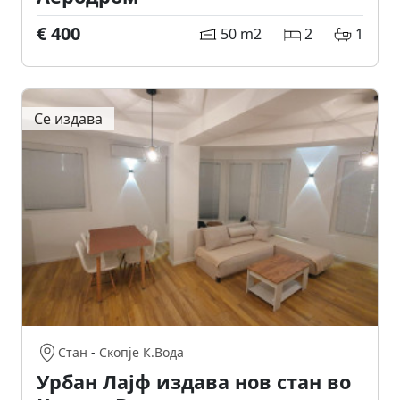
€ 400
50 m2
2
1
Се издава
Стан
-
Скопје К.Вода
Урбан Лајф издава нов стан во