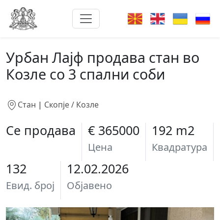
Урбан Лајф продава стан во
Козле со 3 спални соби
Стан
|
Скопје / Козле
Се продава
€ 365000
192 m2
Цена
Квадратура
132
12.02.2026
Евид. број
Објавено