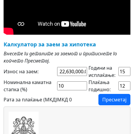
Калкулатор за заем за хипотека
Внесете ги деталите за заемот и притиснете го
копчето Пресметај.
Години на
Износ на заем:
исплаќање:
Номинална каматна
Плаќања
стапка (%)
годишно:
Рата за плаќање (МКД)
МКД 0
Пресметај