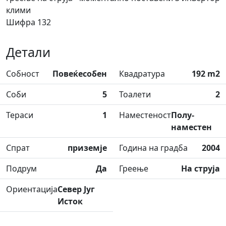
клими
Шифра 132
Детали
Собност
Повеќесобен
Квадратура
192 m2
Соби
5
Тоалети
2
Тераси
1
Наместеност
Полу-
наместен
Спрат
приземје
Година на градба
2004
Подрум
Да
Греење
На струја
Ориентација
Север Југ
Исток