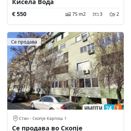
Кисела Вода
€ 550
75 m2
3
2
Се продава
Стан
-
Скопје Карпош 1
Се продава во Скопје