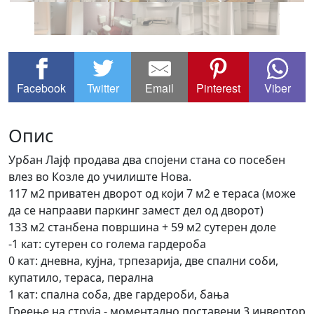
Facebook
Twitter
Email
Pinterest
Viber
Опис
Урбан Лајф продава два спојени стана со посебен
влез во Козле до училиште Нова.
117 м2 приватен дворот од који 7 м2 е тераса (може
да се напраави паркинг замест дел од дворот)
133 м2 станбена површина + 59 м2 сутерен доле
-1 кат: сутерен со голема гардероба
0 кат: дневна, кујна, трпезарија, две спални соби,
купатило, тераса, перална
1 кат: спална соба, две гардероби, бања
Греење на струја - моментално поставени 3 инвертор